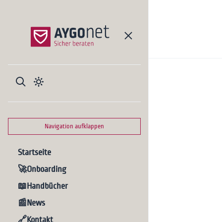
Navigation aufklappen
Startseite
🚀Onboarding
📖Handbücher
📰News
🔗Kontakt