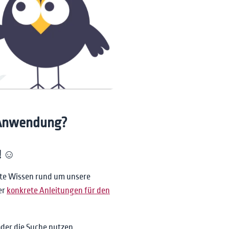
-Anwendung?
! ☺️
lte Wissen rund um unsere
er
konkrete Anleitungen für den
der die Suche nutzen.