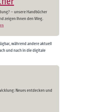
cher
dung? – unsere Handbücher
nd zeigen Ihnen den Weg.
rn
fügbar, während andere aktuell
ch und nach in die digitale
twicklung: Neues entdecken und