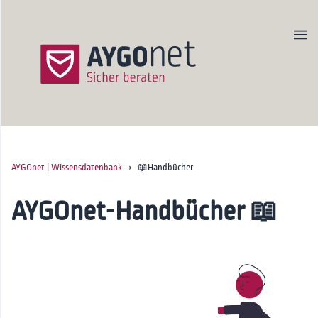
AYGOnet | Wissensdatenbank
› 📖Handbücher
Produktseite
Newsletter
AYGOnet-Handbücher 📖
Kontakt
Startseite
🚀Onboarding
📖Handbücher