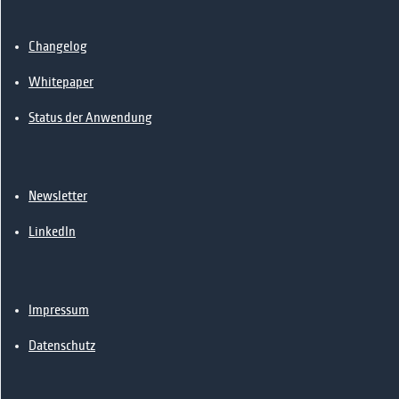
📰News
🔗Kontakt
Changelog
Whitepaper
Status der Anwendung
Newsletter
LinkedIn
Impressum
Datenschutz