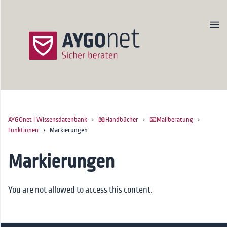
AYGOnet | Wissensdatenbank
›
📖Handbücher
›
📧Mailberatung
›
Produktseite
Funktionen
› Markierungen
Newsletter
Kontakt
Markierungen
Startseite
You are not allowed to access this content.
🚀Onboarding
📖Handbücher