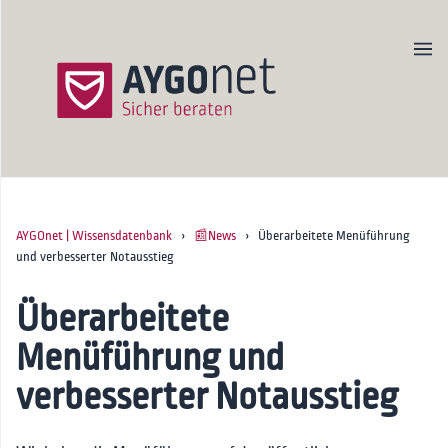
AYGOnet | Wissensdatenbank
›
📰News
› Überarbeitete Menüführung
Produktseite
und verbesserter Notausstieg
Newsletter
Kontakt
Überarbeitete
Menüführung und
Startseite
verbesserter Notausstieg
🚀Onboarding
📖Handbücher