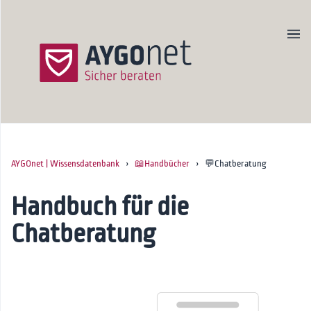
AYGOnet | Wissensdatenbank
›
📖Handbücher
› 💬Chatberatung
Produktseite
Newsletter
Handbuch für die
Kontakt
Chatberatung
Startseite
🚀Onboarding
📖Handbücher
Erste Schritte für Admins