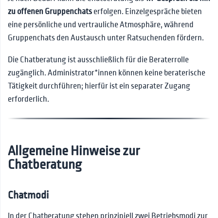
Termin betreten
👫Interne Kommunikation
Suchfunktion
zu offenen Gruppenchats
erfolgen. Einzelgespräche bieten
📰News
eine persönliche und vertrauliche Atmosphäre, während
Druck und PDFs
Gruppenchats den Austausch unter Ratsuchenden fördern.
❓FAQs
Supervision
🚨Leitfaden für Notfälle
Gruppen
Die Chatberatung ist ausschließlich für die Beraterrolle
zugänglich. Administrator*innen können keine beraterische
🔗Kontakt
Archivierung
Tätigkeit durchführen; hierfür ist ein separater Zugang
Wechsel der
erforderlich.
Beratungsperson
Sonderaufgaben für
Berater*innen
Allgemeine Hinweise zur
Chatberatung
Chatmodi
In der Chatberatung stehen prinzipiell zwei Betriebsmodi zur