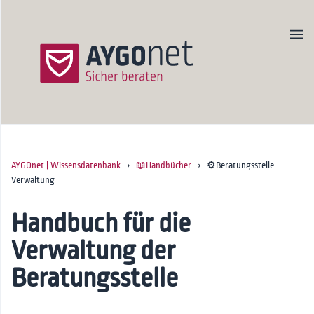
AYGOnet | Wissensdatenbank
›
📖Handbücher
› ⚙️Beratungsstelle-
Produktseite
Verwaltung
Newsletter
Kontakt
Handbuch für die
Verwaltung der
Startseite
Beratungsstelle
🚀Onboarding
📖Handbücher
Erste Schritte für Admins