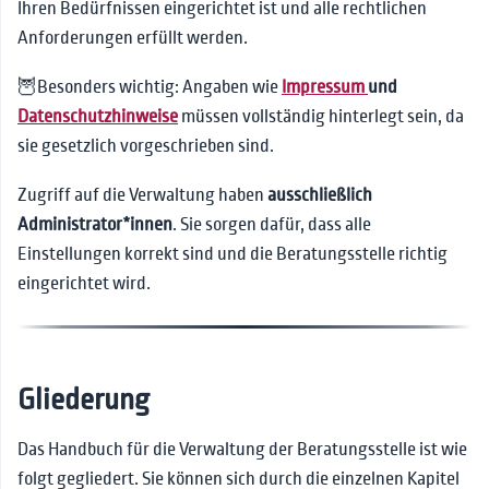
🎥Videoberatung
Funktionen
Chat-Fenster
Beratungsübersicht
Nachrichten
Ihren Bedürfnissen eingerichtet ist und alle rechtlichen
Notfallschlüssel
Anforderungen erfüllt werden.
👫Interne Kommunikation
Funktionen im Chat
Beratungsverlauf
Entwürfe
Termine anlegen
Profil-Personalisierung
📰News
Individuelles Sprechzimmer
Nachricht-Ebene
Sprachnachrichten
Termine verwalten
Textbausteine
🦉Besonders wichtig: Angaben wie
Impressum
und
❓FAQs
Protokollierung
Markierungen
Buchungen und
Datenschutzhinweise
müssen vollständig hinterlegt sein, da
Weitere Einstellungen
Einladungen
sie gesetzlich vorgeschrieben sind.
🚨Leitfaden für Notfälle
Hotline-Modus
Logbuch
Modul Termin PLUS
🔗Kontakt
Notizen
Zugriff auf die Verwaltung haben
ausschließlich
Termin betreten
Administrator*innen
. Sie sorgen dafür, dass alle
Suchfunktion
Einstellungen korrekt sind und die Beratungsstelle richtig
Druck und PDFs
eingerichtet wird.
Supervision
Gruppen
Archivierung
Gliederung
Wechsel der
Beratungsperson
Das Handbuch für die Verwaltung der Beratungsstelle ist wie
Sonderaufgaben für
folgt gegliedert. Sie können sich durch die einzelnen Kapitel