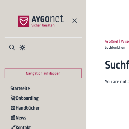
AYGOnet | Wiss
Suchfunktion
Suchf
Navigation aufklappen
You are not 
Startseite
🚀Onboarding
📖Handbücher
📰News
🔗Kontakt