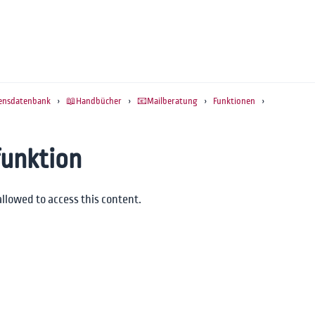
ensdatenbank
›
📖Handbücher
›
📧Mailberatung
›
Funktionen
›
unktion
allowed to access this content.