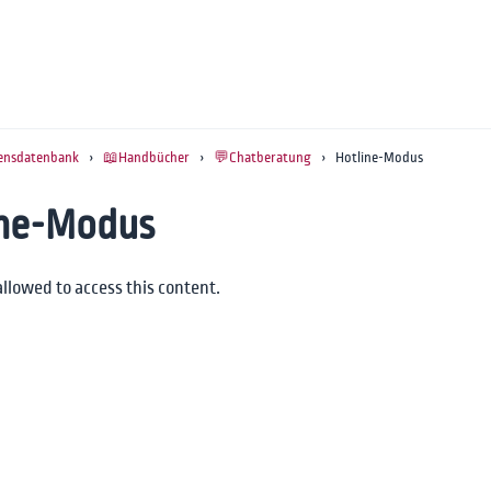
ensdatenbank
›
📖Handbücher
›
💬Chatberatung
› Hotline-Modus
ine-Modus
allowed to access this content.