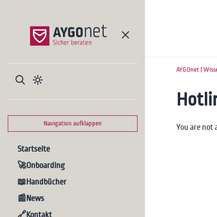
AYGOnet | Wiss
Hotl
Navigation aufklappen
You are not 
Startseite
🚀Onboarding
📖Handbücher
📰News
🔗Kontakt