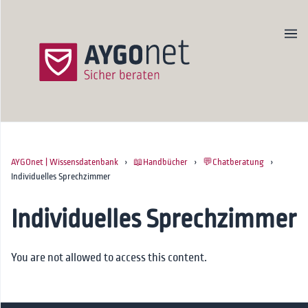
AYGOnet | Wissensdatenbank
›
📖Handbücher
›
💬Chatberatung
›
Produktseite
Individuelles Sprechzimmer
Newsletter
Kontakt
Individuelles Sprechzimmer
Startseite
You are not allowed to access this content.
🚀Onboarding
📖Handbücher