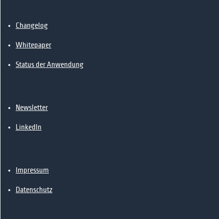
📰News
🔗Kontakt
Changelog
Whitepaper
Status der Anwendung
Newsletter
LinkedIn
Impressum
Datenschutz