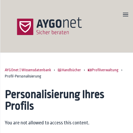
AYGOnet | Wissensdatenbank
›
📖Handbücher
›
🪪Profilverwaltung
›
Produktseite
Profil-Personalisierung
Newsletter
Kontakt
Personalisierung Ihres
Profils
Startseite
🚀Onboarding
You are not allowed to access this content.
📖Handbücher