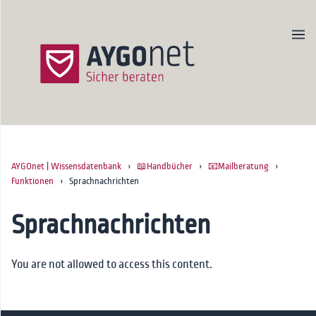
AYGOnet | Wissensdatenbank
›
📖Handbücher
›
📧Mailberatung
›
Produktseite
Funktionen
› Sprachnachrichten
Newsletter
Kontakt
Sprachnachrichten
Startseite
You are not allowed to access this content.
🚀Onboarding
📖Handbücher