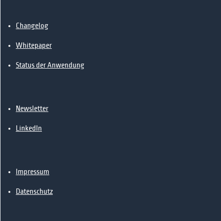
📰News
🔗Kontakt
Changelog
Whitepaper
Status der Anwendung
Newsletter
LinkedIn
Impressum
Datenschutz