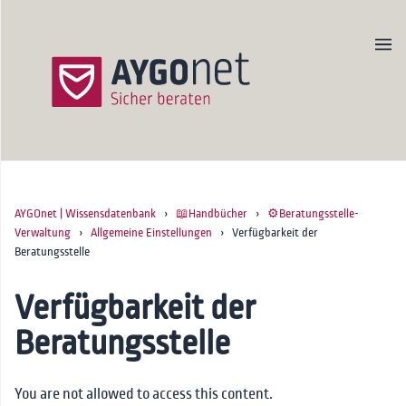
AYGOnet | Wissensdatenbank
›
📖Handbücher
›
⚙️Beratungsstelle-
Produktseite
Verwaltung
›
Allgemeine Einstellungen
› Verfügbarkeit der
Newsletter
Beratungsstelle
Kontakt
Verfügbarkeit der
Startseite
Beratungsstelle
🚀Onboarding
📖Handbücher
You are not allowed to access this content.