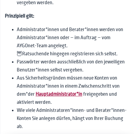
📧Mailberatung
Kontoeinstellungen
vergeben werden.
📅Terminverwaltung
Login und
Struktur
Prinzipiell gilt:
Passwortverwaltung
💬Chatberatung
Funktionen
Struktur und Ansichten
Neue Anfragen
Verschlüsselung und
Administrator*innen und Berater*innen werden von
🎥Videoberatung
Funktionen
Chat-Fenster
Beratungsübersicht
Nachrichten
Notfallschlüssel
Administrator*innen oder – im Auftrag – vom
👫Interne Kommunikation
Funktionen im Chat
Beratungsverlauf
Entwürfe
Termine anlegen
Profil-Personalisierung
AYGOnet-Team angelegt.
📰News
Individuelles Sprechzimmer
Nachricht-Ebene
Sprachnachrichten
Termine verwalten
Textbausteine
🦉Ratsuchende hingegen registrieren sich selbst.
❓FAQs
Protokollierung
Passwörter werden ausschließlich von den jeweiligen
Markierungen
Buchungen und
Weitere Einstellungen
Einladungen
Benutzer*innen selbst vergeben.
🚨Leitfaden für Notfälle
Hotline-Modus
Logbuch
Aus Sicherheitsgründen müssen neue Konten von
Modul Termin PLUS
🔗Kontakt
Notizen
Administrator*innen in einem Zwischenschritt von
Termin betreten
Suchfunktion
dem*der
Hauptadministrator*in
freigegeben und
aktiviert werden.
Druck und PDFs
Wie viele Administratoren*innen- und Berater*innen-
Supervision
Konten Sie anlegen dürfen, hängt von Ihrer Buchung
Gruppen
ab.
Archivierung