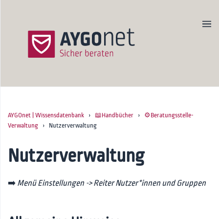
AYGOnet | Wissensdatenbank
›
📖Handbücher
›
⚙️Beratungsstelle-
Produktseite
Verwaltung
› Nutzerverwaltung
Newsletter
Kontakt
Nutzerverwaltung
Startseite
➡️
Menü Einstellungen -> Reiter Nutzer*innen und Gruppen
🚀Onboarding
📖Handbücher
Erste Schritte für Admins