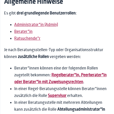
Allgemeine Hinweise
Erste Schritte für Beratende
Allgemeine Hinweise zu
Beratungsstellen
Es gibt
drei grundlegende Benutzerrollen
:
⚙️Beratungsstelle-
📐Anwendungskonzepte
Verwaltung
Administrator*in (Admin)
🛠️Beratungsstellenaufbau
Berater*in
Allgemeine Einstellungen
🔐Datensicherheit und
Ratsuchende*r
Verschlüsselung
Sicherheit und
Individualisierung und
Registrierung
Optik
🌐Öffentliche Seiten
Je nach Beratungsstellen-Typ oder Organisationsstruktur
Rechtliche Seiten
Erstanfragen und
Rechte der Ratsuchenden
können
zusätzliche Rollen
vergeben werden:
👤Rollen und Rechte
Ratsuchendenkommunikation
Inhaltliches
Rechte der Beratenden
Nachrichtenkategorien
Berater*innen können eine der folgenden Rollen
Nutzerverwaltung
Dateiablage
zugeteilt bekommen:
Regelberater*in, Peerberater*in
Chat- und Terminmodul
Administrator*innen
oder Berater*in mit Zuweisungsrechten
.
Dienstplanmodul
In einer Regel-Beratungsstelle können Berater*innen
Beratende
Verfügbarkeit der
zusätzlich die Rolle
Supervisor
erhalten.
Ratsuchende
Merkmale
Beratungsstelle
In einer Beratungsstelle mit mehreren Abteilungen
🪪Profilverwaltung
kann zusätzlich die Rolle
Abteilungsadministrator*in