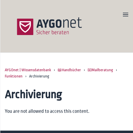
AYGOnet | Wissensdatenbank
›
📖Handbücher
›
📧Mailberatung
›
Produktseite
Funktionen
› Archivierung
Newsletter
Kontakt
Archivierung
Startseite
You are not allowed to access this content.
🚀Onboarding
📖Handbücher