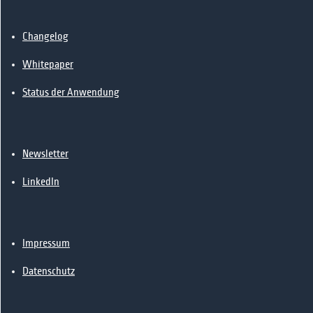
📰News
🔗Kontakt
Changelog
Whitepaper
Status der Anwendung
Newsletter
LinkedIn
Impressum
Datenschutz