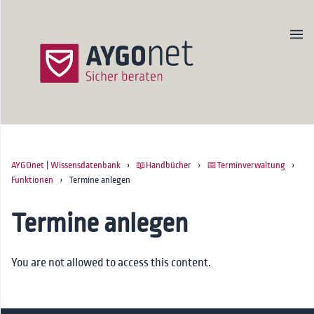
AYGOnet | Wissensdatenbank
›
📖Handbücher
›
📅Terminverwaltung
›
Produktseite
Funktionen
› Termine anlegen
Newsletter
Kontakt
Termine anlegen
Startseite
You are not allowed to access this content.
🚀Onboarding
📖Handbücher