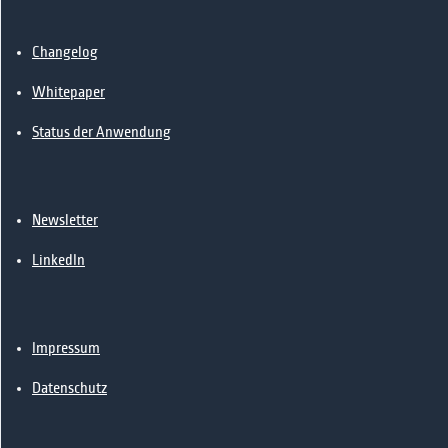
📰News
🔗Kontakt
Changelog
Whitepaper
Status der Anwendung
Newsletter
LinkedIn
Impressum
Datenschutz