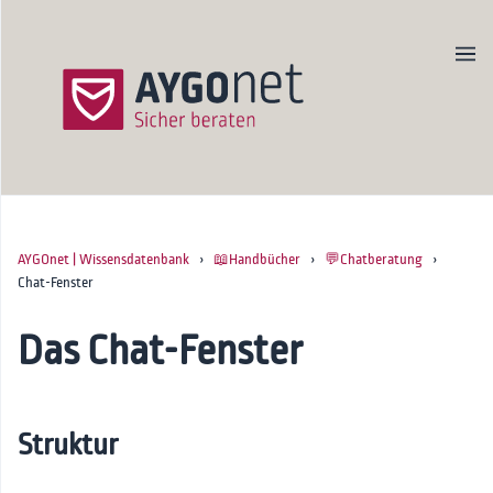
AYGOnet | Wissensdatenbank
›
📖Handbücher
›
💬Chatberatung
›
Produktseite
Chat-Fenster
Newsletter
Kontakt
Das Chat-Fenster
Startseite
🚀Onboarding
Struktur
📖Handbücher
Erste Schritte für Admins