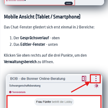
Termin betreten
👫Interne Kommunikation
Suchfunktion
📰News
Druck und PDFs
Mobile Ansicht (Tablet / Smartphone)
❓FAQs
Supervision
Das Chat-Fenster gliedert sich erst einmal in 2 Bereiche:
🚨Leitfaden für Notfälle
Gruppen
🔗Kontakt
Archivierung
Der
Gesprächsverlauf
- oben
Das
Editier-Fenster
- unten
Wechsel der
Beratungsperson
Klicken Sie oben rechts auf die drei Punkte, um den
Sonderaufgaben für
Verwaltungsbereich
zu öffnen.
Berater*innen