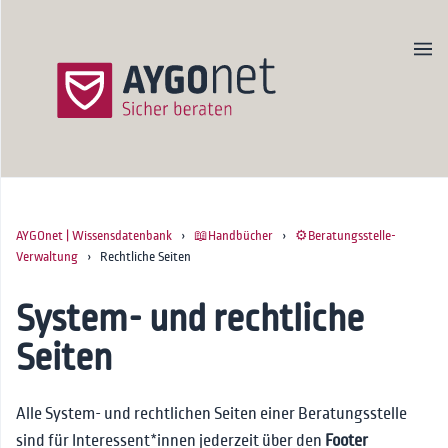
AYGOnet | Wissensdatenbank
›
📖Handbücher
›
⚙️Beratungsstelle-
Produktseite
Verwaltung
› Rechtliche Seiten
Newsletter
Kontakt
System- und rechtliche
Seiten
Startseite
🚀Onboarding
Alle System- und rechtlichen Seiten einer Beratungsstelle
📖Handbücher
Erste Schritte für Admins
sind für Interessent*innen jederzeit über den
Footer