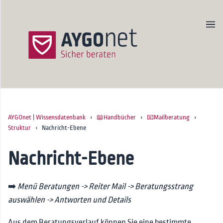
AYGOnet | Wissensdatenbank
›
📖Handbücher
›
📧Mailberatung
›
Produktseite
Struktur
› Nachricht-Ebene
Newsletter
Kontakt
Nachricht-Ebene
Startseite
➡️
Menü Beratungen -> Reiter Mail -> Beratungsstrang
🚀Onboarding
auswählen -> Antworten und Details
📖Handbücher
Erste Schritte für Admins
Aus dem Beratungsverlauf können Sie eine bestimmte