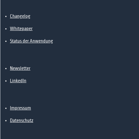
📰News
🔗Kontakt
Changelog
Whitepaper
Status der Anwendung
Newsletter
LinkedIn
Impressum
Datenschutz