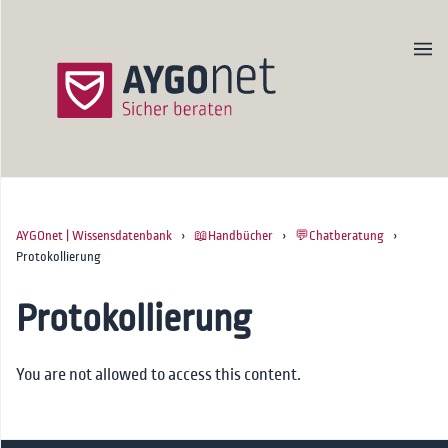
AYGOnet | Wissensdatenbank
›
📖Handbücher
›
💬Chatberatung
›
Produktseite
Protokollierung
Newsletter
Kontakt
Protokollierung
Startseite
You are not allowed to access this content.
🚀Onboarding
📖Handbücher