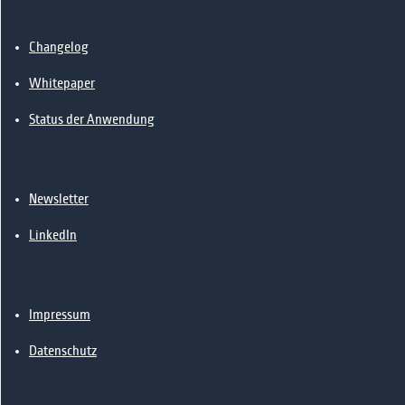
📰News
🔗Kontakt
Changelog
Whitepaper
Status der Anwendung
Newsletter
LinkedIn
Impressum
Datenschutz