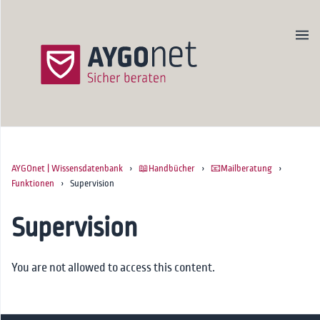
AYGOnet | Wissensdatenbank
›
📖Handbücher
›
📧Mailberatung
›
Produktseite
Funktionen
› Supervision
Newsletter
Kontakt
Supervision
Startseite
You are not allowed to access this content.
🚀Onboarding
📖Handbücher